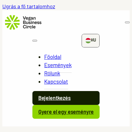
Ugrás a fő tartalomhoz
HU
Főoldal
Események
Rólunk
Kapcsolat
Bejelentkezés
Gyere el egy eseményre