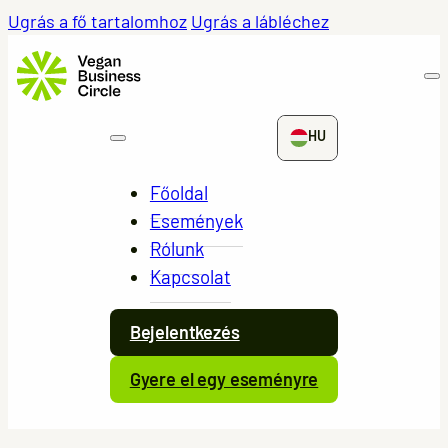
Ugrás a fő tartalomhoz
Ugrás a lábléchez
HU
Főoldal
Események
Rólunk
Kapcsolat
Bejelentkezés
Gyere el egy eseményre