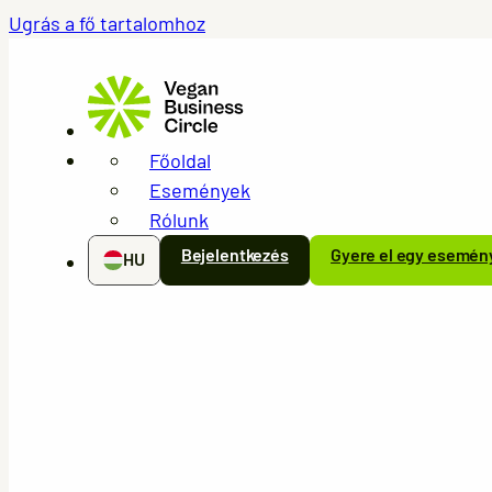
Ugrás a fő tartalomhoz
Főoldal
Események
Rólunk
Bejelentkezés
Gyere el egy esemén
HU