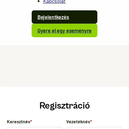
Kapcsolat
Bejelentkezés
Gyere el egy eseményre
Regisztráció
Keresztnév
Vezetéknév