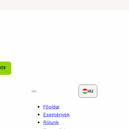
yre
HU
Főoldal
Események
Rólunk