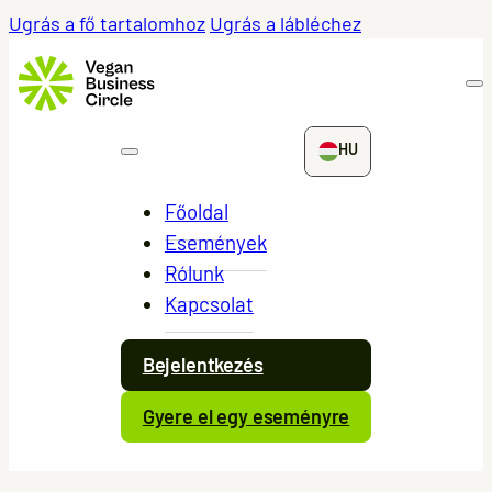
Ugrás a fő tartalomhoz
Ugrás a lábléchez
HU
Főoldal
Események
Rólunk
Kapcsolat
Bejelentkezés
Gyere el egy eseményre