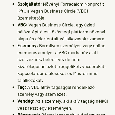
Szolgáltató:
Növényi Forradalom Nonprofit
Kft., a Vegan Business Circle (VBC)
üzemeltetője.
VBC:
Vegan Business Circle, egy üzleti
hálózatépítő és közösségi platform növényi
alapú és célorientált vállalkozások számára.
Esemény:
Bármilyen személyes vagy online
esemény, amelyet a VBC márkanév alatt
szerveznek, beleértve, de nem
kizárólagosan üzleti reggeliket, vacsorákat,
kapcsolatépítő üléseket és Mastermind
találkozókat.
Tag:
A VBC aktív tagsággal rendelkező
személy vagy szervezet.
Vendég:
Az a személy, aki aktív tagság nélkül
vesz részt egy eseményen.
Résztvevő:
Bármely személy, aki részt vesz